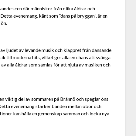
vande scen där människor från olika åldrar och
. Detta evenemang, känt som ”dans på bryggan”, är en
 ön.
v ljudet av levande musik och klappret från dansande
ik till moderna hits, vilket ger alla en chans att svänga
 av alla åldrar som samlas för att njuta av musiken och
r en viktig del av sommaren på Brännö och speglar öns
 Detta evenemang stärker banden mellan öbor och
itioner kan hålla en gemenskap samman och locka nya