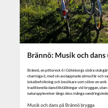
Brännö: Musik och dans
Brännö, en pittoresk ö i Göteborgs södra skärgå
charmiga ö, med sin avslappnade atmosfär och vac
lokalbefolkning och besökare som söker en unik k
traditionella danstillställningar vid bryggan, uta
naturupplevelser längs dess många vandringslede
Musik och dans på Brännö brygga