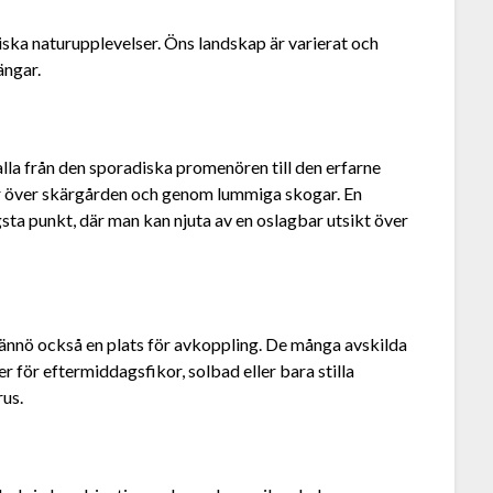
ska naturupplevelser. Öns landskap är varierat och
ängar.
lla från den sporadiska promenören till den erfarne
er över skärgården och genom lummiga skogar. En
gsta punkt, där man kan njuta av en oslagbar utsikt över
rännö också en plats för avkoppling. De många avskilda
r för eftermiddagsfikor, solbad eller bara stilla
us.