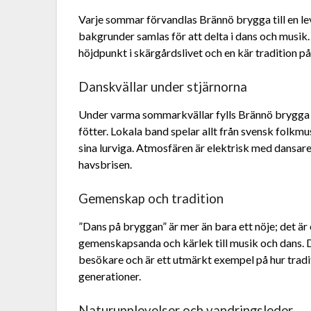
Varje sommar förvandlas Brännö brygga till en le
bakgrunder samlas för att delta i dans och musik
höjdpunkt i skärgårdslivet och en kär tradition på
Danskvällar under stjärnorna
Under varma sommarkvällar fylls Brännö brygga a
fötter. Lokala band spelar allt från svensk folkmus
sina lurviga. Atmosfären är elektrisk med dansare
havsbrisen.
Gemenskap och tradition
”Dans på bryggan” är mer än bara ett nöje; det ä
gemenskapsanda och kärlek till musik och dans.
besökare och är ett utmärkt exempel på hur trad
generationer.
Naturupplevelser och vandringsleder