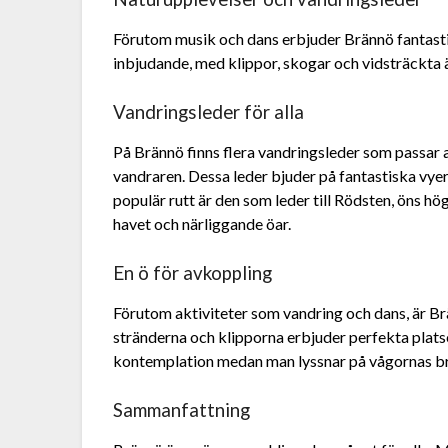
Förutom musik och dans erbjuder Brännö fantasti
inbjudande, med klippor, skogar och vidsträckta 
Vandringsleder för alla
På Brännö finns flera vandringsleder som passar a
vandraren. Dessa leder bjuder på fantastiska vy
populär rutt är den som leder till Rödsten, öns hö
havet och närliggande öar.
En ö för avkoppling
Förutom aktiviteter som vandring och dans, är B
stränderna och klipporna erbjuder perfekta platse
kontemplation medan man lyssnar på vågornas br
Sammanfattning