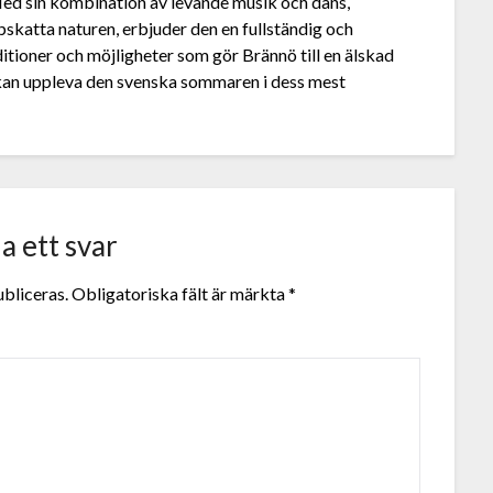
 Med sin kombination av levande musik och dans,
skatta naturen, erbjuder den en fullständig och
itioner och möjligheter som gör Brännö till en älskad
 kan uppleva den svenska sommaren i dess mest
 ett svar
bliceras.
Obligatoriska fält är märkta
*