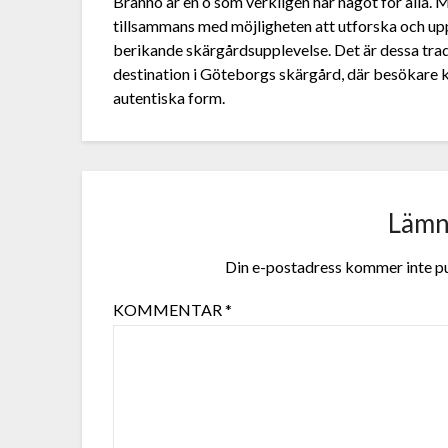
Brännö är en ö som verkligen har något för alla.
tillsammans med möjligheten att utforska och upp
berikande skärgårdsupplevelse. Det är dessa trad
destination i Göteborgs skärgård, där besökare
autentiska form.
Lämna
Din e-postadress kommer inte pu
KOMMENTAR
*